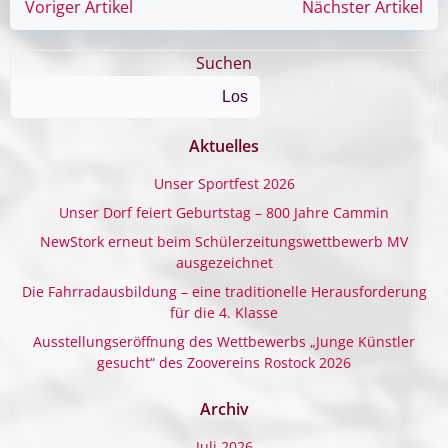
Post
Post
Voriger Artikel
Nächster Artikel
navigation
navigation
Suchen
Los
Aktuelles
Unser Sportfest 2026
Unser Dorf feiert Geburtstag – 800 Jahre Cammin
NewStork erneut beim Schülerzeitungswettbewerb MV
ausgezeichnet
Die Fahrradausbildung – eine traditionelle Herausforderung
für die 4. Klasse
Ausstellungseröffnung des Wettbewerbs „Junge Künstler
gesucht“ des Zoovereins Rostock 2026
Archiv
Juli 2026